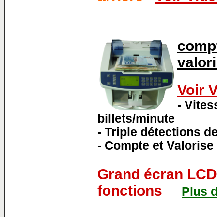
compt
valor
Voir 
- Vite
billets/minute
- Triple détections d
-
Compte et Valorise 
Grand écran LCD 
fonctions
Plus
d