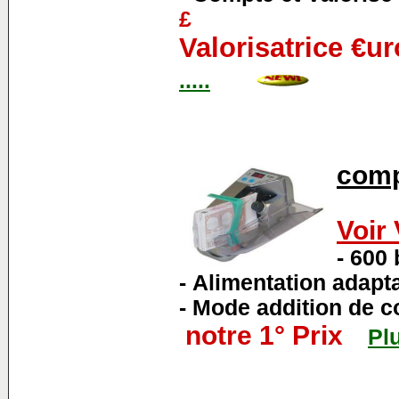
£
Valorisatrice €u
.....
comp
Voir
- 600 
- Alimentation adapt
- Mode addition de 
notre 1° Prix
Plu