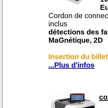
E
Cordon de connect
inclus
détections des fa
MaGnétique, 2D
Insertion du bill
...Plus d'infos
co