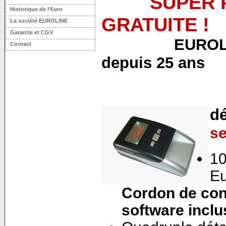
SUPER
Historique de l'€uro
GRATUITE !
La société EUROLINE
Garantie et CGV
EUROLINE est
Contact
depuis 25 ans
dé
se
10
E
Cordon de con
software inclu