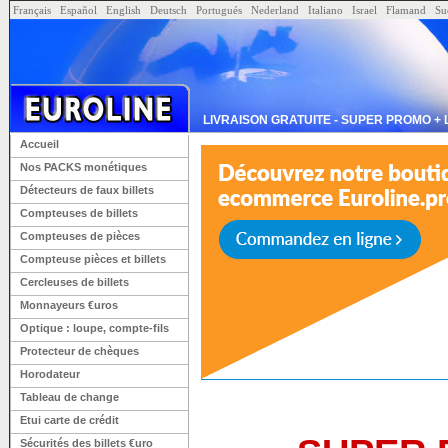
Français
Español
English
Deutsch
Portugués
Nederland
Italiano
Israel
Flamand
S
LIVRAISON GRATUITE - SUPER PROMO + LI
Accueil
Nos PACKS monétiques
Détecteurs de faux billets
Compteuses de billets
Compteuses de pièces
Compteuse pièces et billets
Cercleuses de billets
Monnayeurs €uros
Optique : loupe, compte-fils
Protecteur de chèques
Horodateur
Tableau de change
Etui carte de crédit
Sécurités des billets €uro