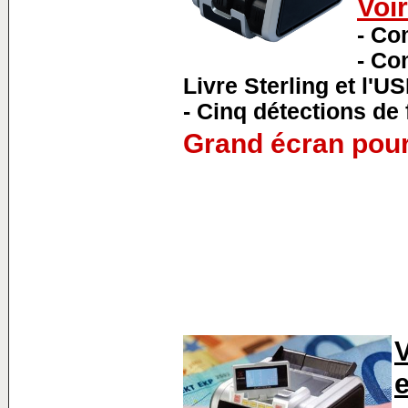
Voi
- Co
- Co
Livre Sterling et l'U
-
Cinq détections de f
Grand écran pour
V