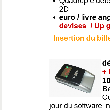
Quadruple déte
2D
euro / livre an
devises / Up 
Insertion du bil
dé
+ 
10
B
Co
jour du software i