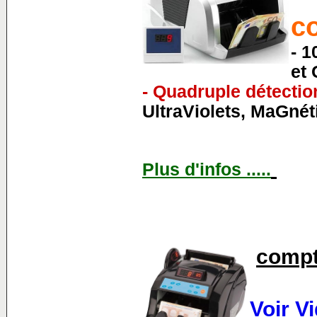
c
- 1
et
- Quadruple détection
UltraViolets, MaGnét
Plus d'infos .....
compt
Voir V