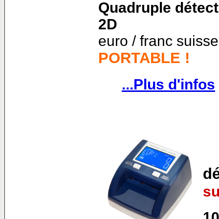
Quadruple détect
2D
euro / franc suisse
PORTABLE !
...Plus d'infos
dé
su
10